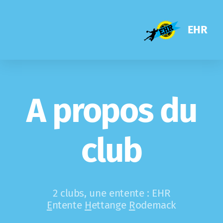
EHR
A propos du
club
2 clubs, une entente : EHR
E
ntente
H
ettange
R
odemack